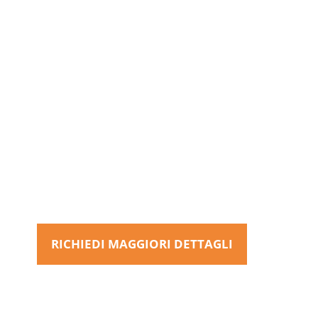
Responsabilità civile
vettoriale
Una soluzione assicurativa modulabile e
completa per permettere all’Impresa di
Trasporto stradale di proteggersi per il
danneggiamento o la perdita di merci a
lei affidate.
RICHIEDI MAGGIORI DETTAGLI