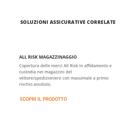
SOLUZIONI ASSICURATIVE CORRELATE
ALL RISK MAGAZZINAGGIO
PR
Copertura delle merci All Risk in affidamento e
Cop
custodia nei magazzini del
mal
vettore/spedizioniere con massimale a primo
rischio assoluto.
SC
SCOPRI IL PRODOTTO