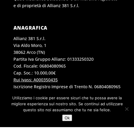
e di proprietà di Allianz 381 S.r.l.
ANAGRAFICA
Allianz 381 S.r.l.
Via Aldo Moro, 1
38062 Arco (TN)
Partita Iva Gruppo Allianz: 01333250320
Cod. Fiscale: 06804080965
Cap. Soc.: 10.000,00€
Rui Ivass: A000350435
Iscrizione Registro Imprese di Trento N. 06804080965
Codice Destinatario: 2R0V8IC
Utilizziamo i cookie per essere sicuri che tu possa avere la
migliore esperienza sul nostro sito. Se continui ad utilizzare
questo sito noi assumiamo che tu ne sia felice.
INFORMAZIONI
Ok
info@qubo-italia.eu
